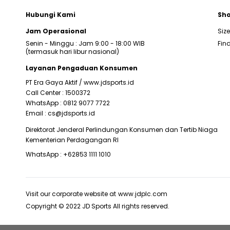
Hubungi Kami
Sho
Jam Operasional
Siz
Senin - Minggu : Jam 9:00 - 18:00 WIB
Find
(termasuk hari libur nasional)
Layanan Pengaduan Konsumen
PT Era Gaya Aktif /
www.jdsports.id
Call Center :
1500372
WhatsApp :
0812 9077 7722
Email :
cs@jdsports.id
Direktorat Jenderal Perlindungan Konsumen dan Tertib Niaga
Kementerian Perdagangan RI
WhatsApp :
+62853 1111 1010
Visit our corporate website at
www.jdplc.com
Copyright © 2022 JD Sports All rights reserved.