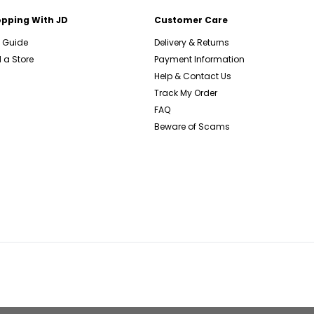
pping With JD
Customer Care
e Guide
Delivery & Returns
 a Store
Payment Information
Help & Contact Us
Track My Order
FAQ
Beware of Scams