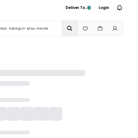
Deliver To..
Login