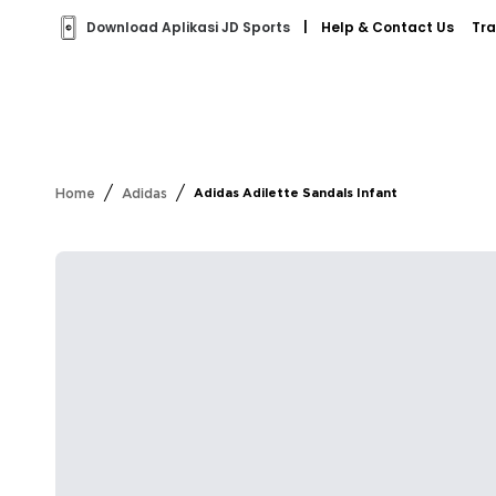
Download Aplikasi JD Sports
|
Help & Contact Us
Tra
/
/
Home
Adidas
Adidas Adilette Sandals Infant