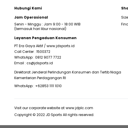
Hubungi Kami
Sho
Jam Operasional
Siz
Senin - Minggu : Jam 9:00 - 18:00 WIB
Find
(termasuk hari libur nasional)
Layanan Pengaduan Konsumen
PT Era Gaya Aktif /
www.jdsports.id
Call Center :
1500372
WhatsApp :
0812 9077 7722
Email :
cs@jdsports.id
Direktorat Jenderal Perlindungan Konsumen dan Tertib Niaga
Kementerian Perdagangan RI
WhatsApp :
+62853 1111 1010
Visit our corporate website at
www.jdplc.com
Copyright © 2022 JD Sports All rights reserved.