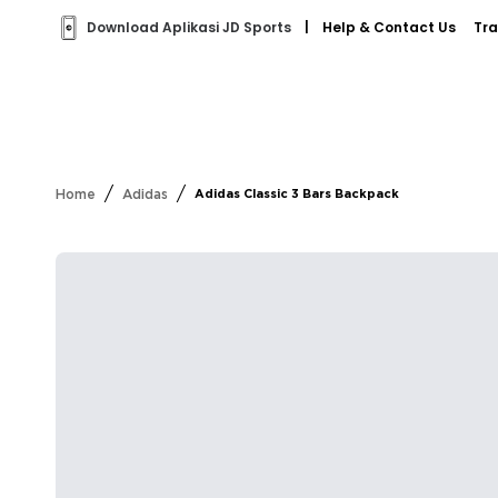
Download Aplikasi JD Sports
|
Help & Contact Us
Tra
/
/
Home
Adidas
Adidas Classic 3 Bars Backpack