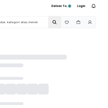
Deliver To..
Login