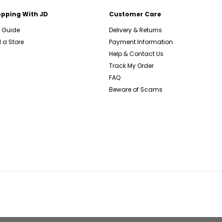
pping With JD
Customer Care
e Guide
Delivery & Returns
 a Store
Payment Information
Help & Contact Us
Track My Order
FAQ
Beware of Scams