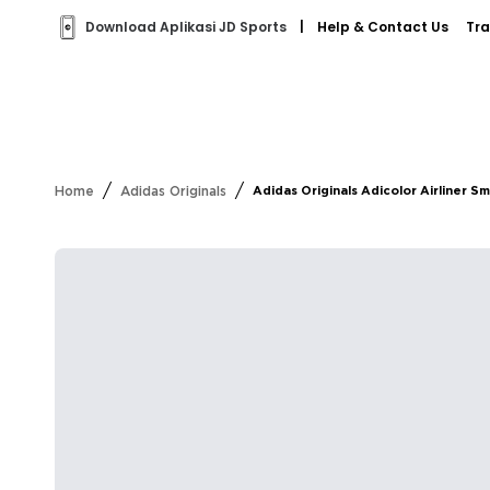
Download Aplikasi JD Sports
|
Help & Contact Us
Tra
/
/
Home
Adidas Originals
Adidas Originals Adicolor Airliner Sm