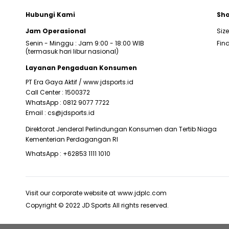
Hubungi Kami
Sho
Jam Operasional
Siz
Senin - Minggu : Jam 9:00 - 18:00 WIB
Find
(termasuk hari libur nasional)
Layanan Pengaduan Konsumen
PT Era Gaya Aktif /
www.jdsports.id
Call Center :
1500372
WhatsApp :
0812 9077 7722
Email :
cs@jdsports.id
Direktorat Jenderal Perlindungan Konsumen dan Tertib Niaga
Kementerian Perdagangan RI
WhatsApp :
+62853 1111 1010
Visit our corporate website at
www.jdplc.com
Copyright © 2022 JD Sports All rights reserved.