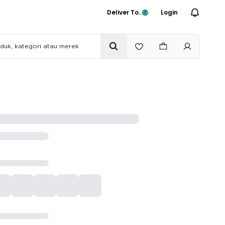
Deliver To..
Login