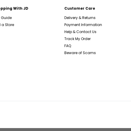
pping With JD
Customer Care
e Guide
Delivery & Returns
 a Store
Payment Information
Help & Contact Us
Track My Order
FAQ
Beware of Scams