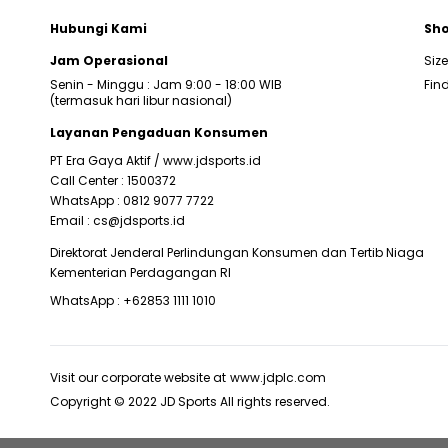
Hubungi Kami
Sho
Jam Operasional
Siz
Senin - Minggu : Jam 9:00 - 18:00 WIB
Find
(termasuk hari libur nasional)
Layanan Pengaduan Konsumen
PT Era Gaya Aktif /
www.jdsports.id
Call Center :
1500372
WhatsApp :
0812 9077 7722
Email :
cs@jdsports.id
Direktorat Jenderal Perlindungan Konsumen dan Tertib Niaga
Kementerian Perdagangan RI
WhatsApp :
+62853 1111 1010
Visit our corporate website at
www.jdplc.com
Copyright © 2022 JD Sports All rights reserved.