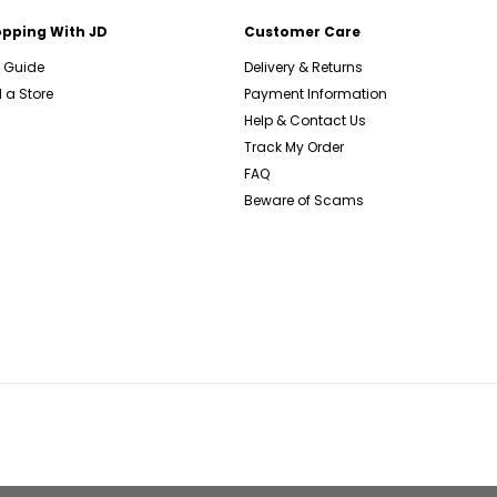
pping With JD
Customer Care
e Guide
Delivery & Returns
 a Store
Payment Information
Help & Contact Us
Track My Order
FAQ
Beware of Scams