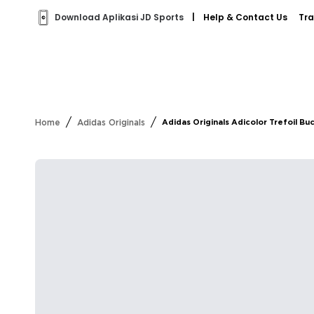
Download Aplikasi JD Sports
|
Help & Contact Us
Tra
/
/
Home
Adidas Originals
Adidas Originals Adicolor Trefoil Bu