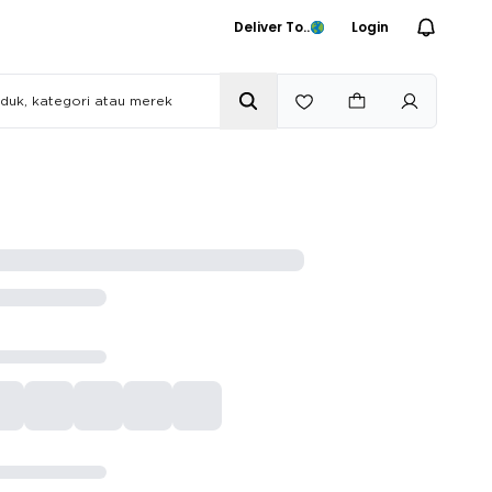
Deliver To..
Login