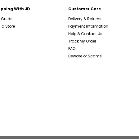
pping With JD
Customer Care
e Guide
Delivery & Returns
 a Store
Payment Information
Help & Contact Us
Track My Order
FAQ
Beware of Scams