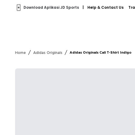
Download Aplikasi JD Sports
|
Help & Contact Us
Tra
/
/
Home
Adidas Originals
Adidas Originals Cali T-Shirt Indigo