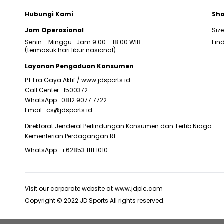
Hubungi Kami
Sho
Jam Operasional
Siz
Senin - Minggu : Jam 9:00 - 18:00 WIB
Find
(termasuk hari libur nasional)
Layanan Pengaduan Konsumen
PT Era Gaya Aktif /
www.jdsports.id
Call Center :
1500372
WhatsApp :
0812 9077 7722
Email :
cs@jdsports.id
Direktorat Jenderal Perlindungan Konsumen dan Tertib Niaga
Kementerian Perdagangan RI
WhatsApp :
+62853 1111 1010
Visit our corporate website at
www.jdplc.com
Copyright © 2022 JD Sports All rights reserved.