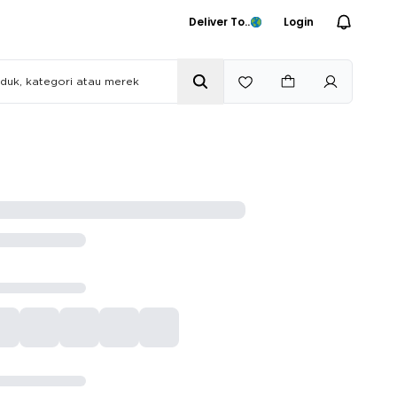
Deliver To..
Login