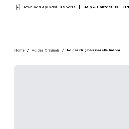
Download Aplikasi JD Sports
|
Help & Contact Us
Tra
/
/
Home
Adidas Originals
Adidas Originals Gazelle Indoor