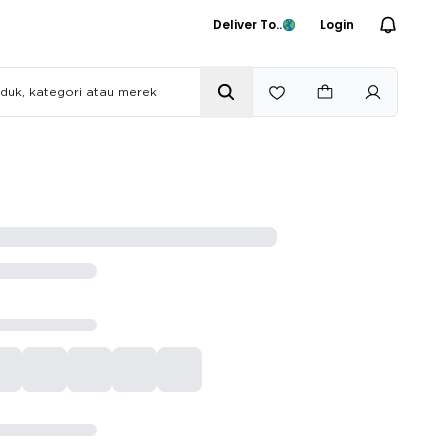
Deliver To..
Login