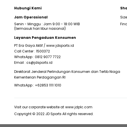
Hubungi Kami
Sho
Jam Operasional
Siz
Senin - Minggu : Jam 9:00 - 18:00 WIB
Find
(termasuk hari libur nasional)
Layanan Pengaduan Konsumen
PT Era Gaya Aktif /
www.jdsports.id
Call Center :
1500372
WhatsApp :
0812 9077 7722
Email :
cs@jdsports.id
Direktorat Jenderal Perlindungan Konsumen dan Tertib Niaga
Kementerian Perdagangan RI
WhatsApp :
+62853 1111 1010
Visit our corporate website at
www.jdplc.com
Copyright © 2022 JD Sports All rights reserved.