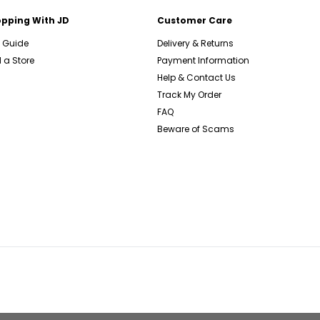
pping With JD
Customer Care
e Guide
Delivery & Returns
 a Store
Payment Information
Help & Contact Us
Track My Order
FAQ
Beware of Scams