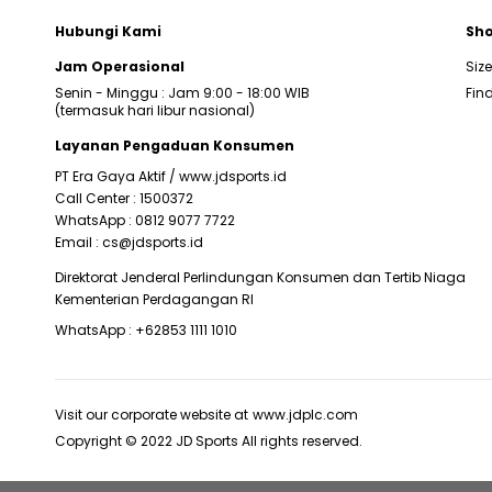
Hubungi Kami
Sho
Jam Operasional
Siz
Senin - Minggu : Jam 9:00 - 18:00 WIB
Find
(termasuk hari libur nasional)
Layanan Pengaduan Konsumen
PT Era Gaya Aktif /
www.jdsports.id
Call Center :
1500372
WhatsApp :
0812 9077 7722
Email :
cs@jdsports.id
Direktorat Jenderal Perlindungan Konsumen dan Tertib Niaga
Kementerian Perdagangan RI
WhatsApp :
+62853 1111 1010
Visit our corporate website at
www.jdplc.com
Copyright © 2022 JD Sports All rights reserved.