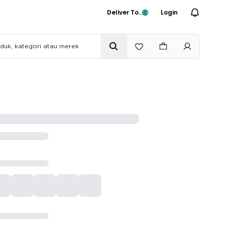
Deliver To..
Login