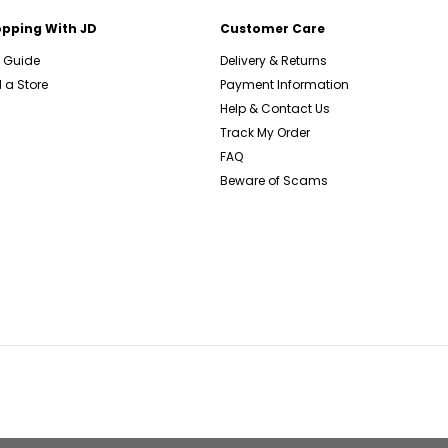
pping With JD
Customer Care
e Guide
Delivery & Returns
 a Store
Payment Information
Help & Contact Us
Track My Order
FAQ
Beware of Scams