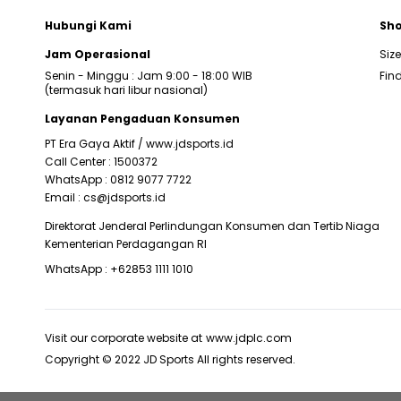
Hubungi Kami
Sho
Jam Operasional
Siz
Senin - Minggu : Jam 9:00 - 18:00 WIB
Find
(termasuk hari libur nasional)
Layanan Pengaduan Konsumen
PT Era Gaya Aktif /
www.jdsports.id
Call Center :
1500372
WhatsApp :
0812 9077 7722
Email :
cs@jdsports.id
Direktorat Jenderal Perlindungan Konsumen dan Tertib Niaga
Kementerian Perdagangan RI
WhatsApp :
+62853 1111 1010
Visit our corporate website at
www.jdplc.com
Copyright © 2022 JD Sports All rights reserved.