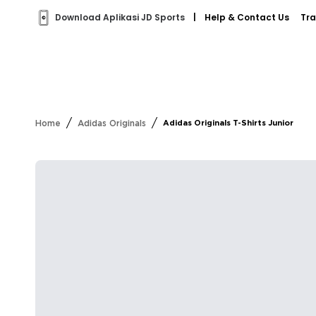
Download Aplikasi JD Sports
|
Help & Contact Us
Tra
/
/
Home
Adidas Originals
Adidas Originals T-Shirts Junior