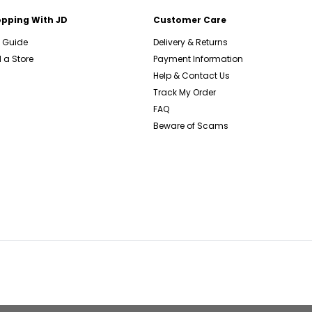
pping With JD
Customer Care
e Guide
Delivery & Returns
 a Store
Payment Information
Help & Contact Us
Track My Order
FAQ
Beware of Scams