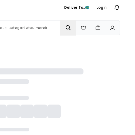
Deliver To..
Login