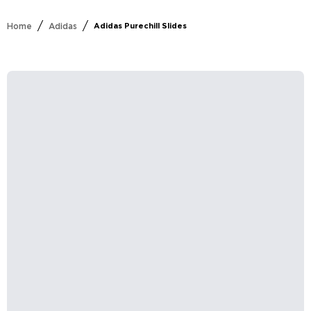
/
/
Home
Adidas
Adidas Purechill Slides