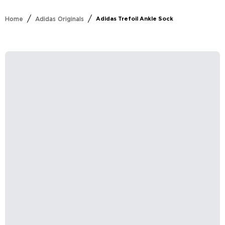
/
/
Home
Adidas Originals
Adidas Trefoil Ankle Sock