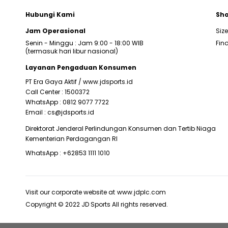
Hubungi Kami
Sho
Jam Operasional
Siz
Senin - Minggu : Jam 9:00 - 18:00 WIB
Find
(termasuk hari libur nasional)
Layanan Pengaduan Konsumen
PT Era Gaya Aktif /
www.jdsports.id
Call Center :
1500372
WhatsApp :
0812 9077 7722
Email :
cs@jdsports.id
Direktorat Jenderal Perlindungan Konsumen dan Tertib Niaga
Kementerian Perdagangan RI
WhatsApp :
+62853 1111 1010
Visit our corporate website at
www.jdplc.com
Copyright © 2022 JD Sports All rights reserved.