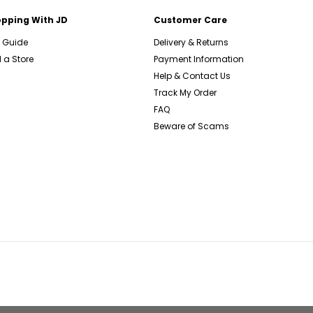
pping With JD
Customer Care
e Guide
Delivery & Returns
 a Store
Payment Information
Help & Contact Us
Track My Order
FAQ
Beware of Scams