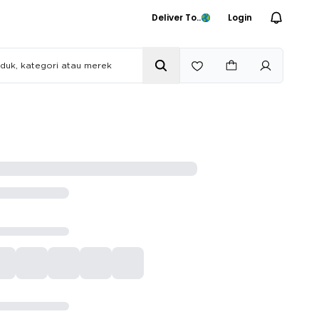
Deliver To..
Login