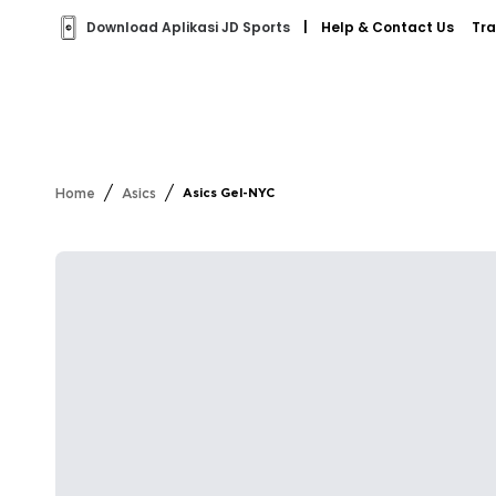
Download Aplikasi JD Sports
|
Help & Contact Us
Tra
/
/
Home
Asics
Asics Gel-NYC