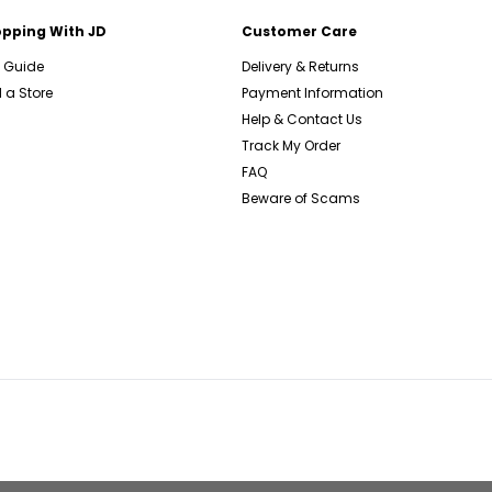
pping With JD
Customer Care
e Guide
Delivery & Returns
 a Store
Payment Information
Help & Contact Us
Track My Order
FAQ
Beware of Scams