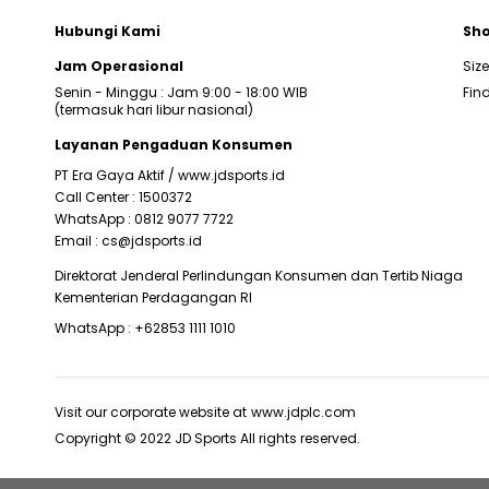
Hubungi Kami
Sho
Jam Operasional
Siz
Senin - Minggu : Jam 9:00 - 18:00 WIB
Find
(termasuk hari libur nasional)
Layanan Pengaduan Konsumen
PT Era Gaya Aktif /
www.jdsports.id
Call Center :
1500372
WhatsApp :
0812 9077 7722
Email :
cs@jdsports.id
Direktorat Jenderal Perlindungan Konsumen dan Tertib Niaga
Kementerian Perdagangan RI
WhatsApp :
+62853 1111 1010
Visit our corporate website at
www.jdplc.com
Copyright © 2022 JD Sports All rights reserved.