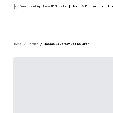
Download Aplikasi JD Sports
|
Help & Contact Us
Tra
/
/
Home
Jordan
Jordan 23 Jersey Set Children