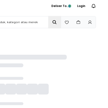
Deliver To..
Login