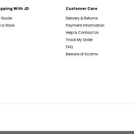
pping With JD
Customer Care
e Guide
Delivery & Returns
 a Store
Payment Information
Help & Contact Us
Track My Order
FAQ
Beware of Scams