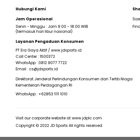
Hubungi Kami
Sho
Jam Operasional
Siz
Senin - Minggu : Jam 9:00 - 18:00 WIB
Find
(termasuk hari libur nasional)
Layanan Pengaduan Konsumen
PT Era Gaya Aktif /
www.jdsports.id
Call Center :
1500372
WhatsApp :
0812 9077 7722
Email :
cs@jdsports.id
Direktorat Jenderal Perlindungan Konsumen dan Tertib Niaga
Kementerian Perdagangan RI
WhatsApp :
+62853 1111 1010
Visit our corporate website at
www.jdplc.com
Copyright © 2022 JD Sports All rights reserved.