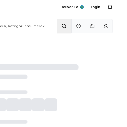
Deliver To..
Login