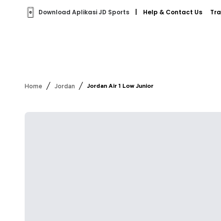
Download Aplikasi JD Sports
|
Help & Contact Us
Tra
/
/
Home
Jordan
Jordan Air 1 Low Junior