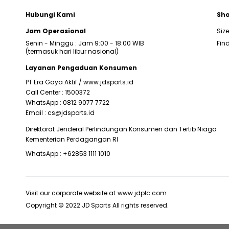
Hubungi Kami
Sho
Jam Operasional
Siz
Senin - Minggu : Jam 9:00 - 18:00 WIB
Find
(termasuk hari libur nasional)
Layanan Pengaduan Konsumen
PT Era Gaya Aktif /
www.jdsports.id
Call Center :
1500372
WhatsApp :
0812 9077 7722
Email :
cs@jdsports.id
Direktorat Jenderal Perlindungan Konsumen dan Tertib Niaga
Kementerian Perdagangan RI
WhatsApp :
+62853 1111 1010
Visit our corporate website at
www.jdplc.com
Copyright © 2022 JD Sports All rights reserved.