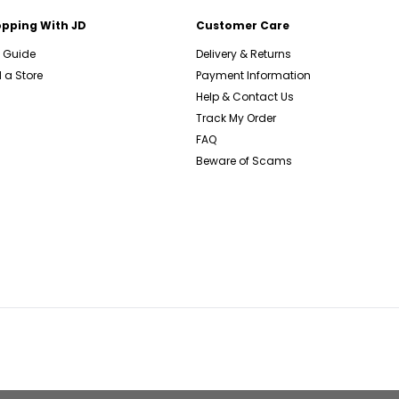
pping With JD
Customer Care
e Guide
Delivery & Returns
 a Store
Payment Information
Help & Contact Us
Track My Order
FAQ
Beware of Scams