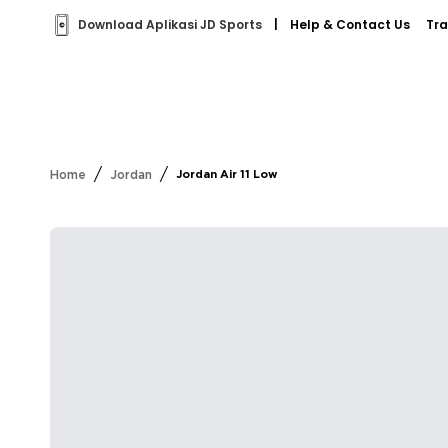
Download Aplikasi JD Sports
|
Help & Contact Us
Tra
/
/
Home
Jordan
Jordan Air 11 Low