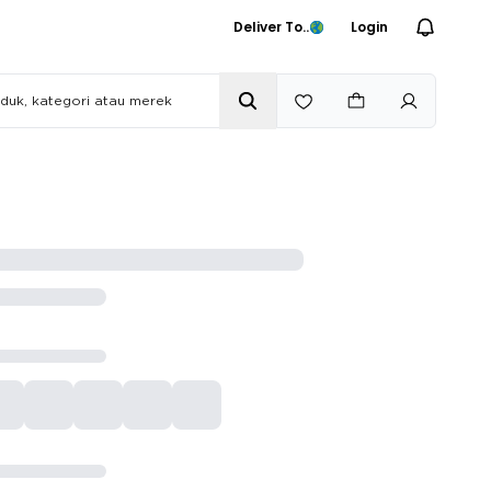
Deliver To..
Login