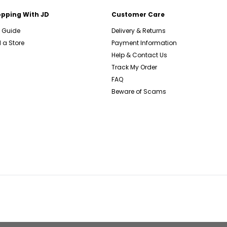
pping With JD
Customer Care
e Guide
Delivery & Returns
 a Store
Payment Information
Help & Contact Us
Track My Order
FAQ
Beware of Scams