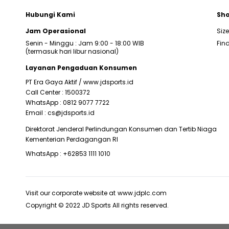
Hubungi Kami
Sho
Jam Operasional
Siz
Senin - Minggu : Jam 9:00 - 18:00 WIB
Find
(termasuk hari libur nasional)
Layanan Pengaduan Konsumen
PT Era Gaya Aktif /
www.jdsports.id
Call Center :
1500372
WhatsApp :
0812 9077 7722
Email :
cs@jdsports.id
Direktorat Jenderal Perlindungan Konsumen dan Tertib Niaga
Kementerian Perdagangan RI
WhatsApp :
+62853 1111 1010
Visit our corporate website at
www.jdplc.com
Copyright © 2022 JD Sports All rights reserved.