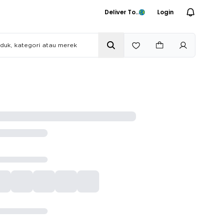
Deliver To..
Login