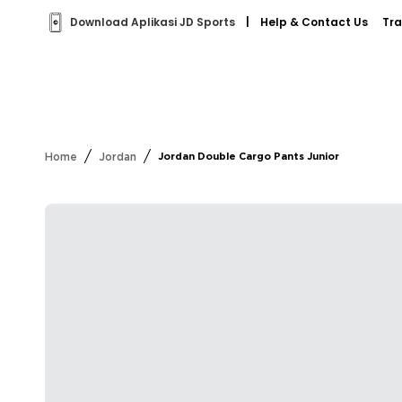
Download Aplikasi JD Sports
|
Help & Contact Us
Tra
/
/
Home
Jordan
Jordan Double Cargo Pants Junior