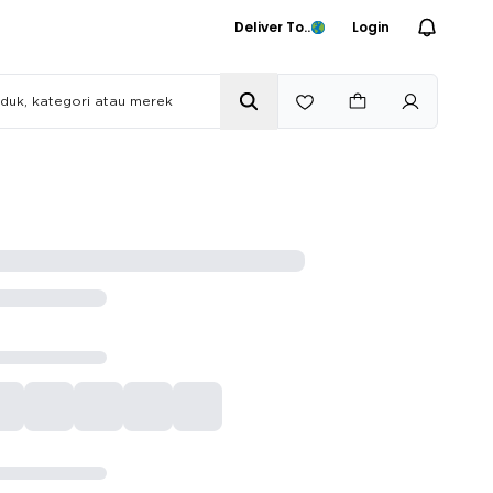
Deliver To..
Login