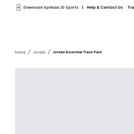
Download Aplikasi JD Sports
|
Help & Contact Us
Tra
/
/
Home
Jordan
Jordan Essential Track Pant