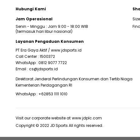
Hubungi Kami
Sho
Jam Operasional
Siz
Senin - Minggu : Jam 9:00 - 18:00 WIB
Find
(termasuk hari libur nasional)
Layanan Pengaduan Konsumen
PT Era Gaya Aktif /
www.jdsports.id
Call Center :
1500372
WhatsApp :
0812 9077 7722
Email :
cs@jdsports.id
Direktorat Jenderal Perlindungan Konsumen dan Tertib Niaga
Kementerian Perdagangan RI
WhatsApp :
+62853 1111 1010
Visit our corporate website at
www.jdplc.com
Copyright © 2022 JD Sports All rights reserved.