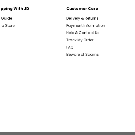
pping With JD
Customer Care
e Guide
Delivery & Returns
 a Store
Payment Information
Help & Contact Us
Track My Order
FAQ
Beware of Scams