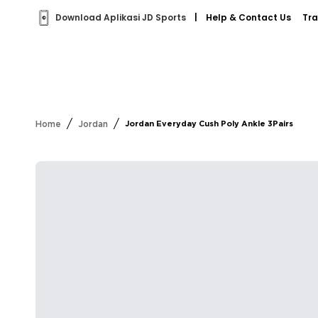
Download Aplikasi JD Sports
|
Help & Contact Us
Tra
/
/
Home
Jordan
Jordan Everyday Cush Poly Ankle 3Pairs