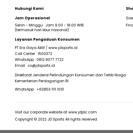
Hubungi Kami
Sho
Jam Operasional
Siz
Senin - Minggu : Jam 9:00 - 18:00 WIB
Find
(termasuk hari libur nasional)
Layanan Pengaduan Konsumen
PT Era Gaya Aktif /
www.jdsports.id
Call Center :
1500372
WhatsApp :
0812 9077 7722
Email :
cs@jdsports.id
Direktorat Jenderal Perlindungan Konsumen dan Tertib Niaga
Kementerian Perdagangan RI
WhatsApp :
+62853 1111 1010
Visit our corporate website at
www.jdplc.com
Copyright © 2022 JD Sports All rights reserved.