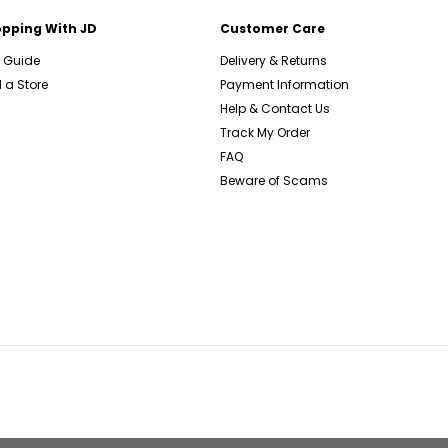
pping With JD
Customer Care
e Guide
Delivery & Returns
 a Store
Payment Information
Help & Contact Us
Track My Order
FAQ
Beware of Scams