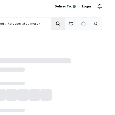
Deliver To..
Login