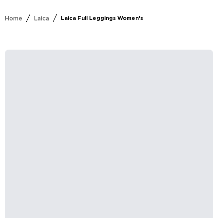
/
/
Home
Laica
Laica Full Leggings Women's