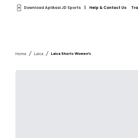
Download Aplikasi JD Sports
|
Help & Contact Us
Tra
/
/
Home
Laica
Laica Shorts Women's