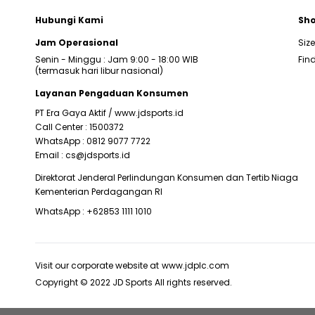
Hubungi Kami
Sho
Jam Operasional
Siz
Senin - Minggu : Jam 9:00 - 18:00 WIB
Find
(termasuk hari libur nasional)
Layanan Pengaduan Konsumen
PT Era Gaya Aktif /
www.jdsports.id
Call Center :
1500372
WhatsApp :
0812 9077 7722
Email :
cs@jdsports.id
Direktorat Jenderal Perlindungan Konsumen dan Tertib Niaga
Kementerian Perdagangan RI
WhatsApp :
+62853 1111 1010
Visit our corporate website at
www.jdplc.com
Copyright © 2022 JD Sports All rights reserved.