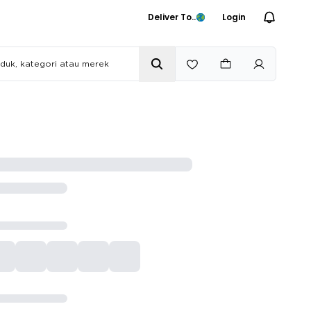
Deliver To..
Login