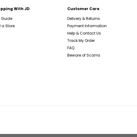
pping With JD
Customer Care
e Guide
Delivery & Returns
 a Store
Payment Information
Help & Contact Us
Track My Order
FAQ
Beware of Scams