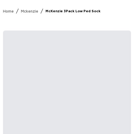
/
/
Home
Mckenzie
McKenzie 3Pack Low Ped Sock