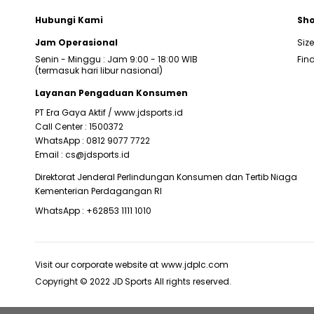
Hubungi Kami
Sho
Jam Operasional
Siz
Senin - Minggu : Jam 9:00 - 18:00 WIB
Find
(termasuk hari libur nasional)
Layanan Pengaduan Konsumen
PT Era Gaya Aktif /
www.jdsports.id
Call Center :
1500372
WhatsApp :
0812 9077 7722
Email :
cs@jdsports.id
Direktorat Jenderal Perlindungan Konsumen dan Tertib Niaga
Kementerian Perdagangan RI
WhatsApp :
+62853 1111 1010
Visit our corporate website at
www.jdplc.com
Copyright © 2022 JD Sports All rights reserved.