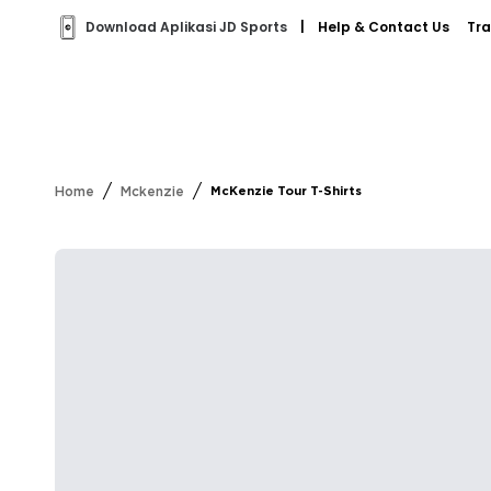
Download Aplikasi JD Sports
|
Help & Contact Us
Tra
/
/
Home
Mckenzie
McKenzie Tour T-Shirts