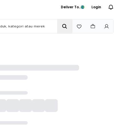
Deliver To..
Login