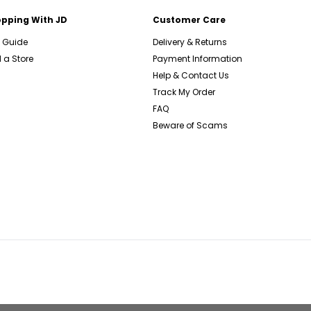
pping With JD
Customer Care
e Guide
Delivery & Returns
 a Store
Payment Information
Help & Contact Us
Track My Order
FAQ
Beware of Scams