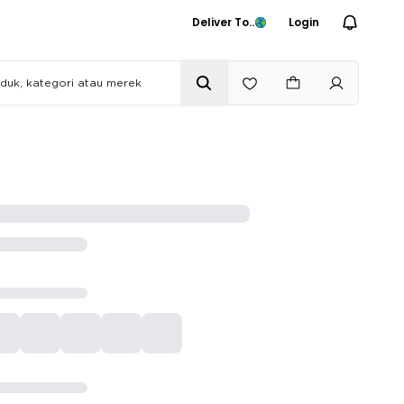
Deliver To..
Login