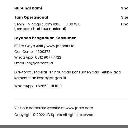
Hubungi Kami
Sho
Jam Operasional
Siz
Senin - Minggu : Jam 9:00 - 18:00 WIB
Find
(termasuk hari libur nasional)
Layanan Pengaduan Konsumen
PT Era Gaya Aktif /
www.jdsports.id
Call Center :
1500372
WhatsApp :
0812 9077 7722
Email :
cs@jdsports.id
Direktorat Jenderal Perlindungan Konsumen dan Tertib Niaga
Kementerian Perdagangan RI
WhatsApp :
+62853 1111 1010
Visit our corporate website at
www.jdplc.com
Copyright © 2022 JD Sports All rights reserved.