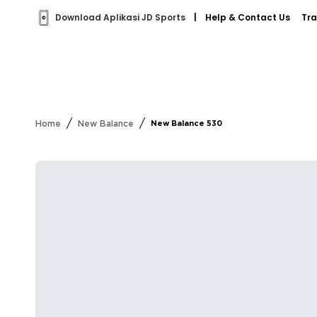
Download Aplikasi JD Sports
|
Help & Contact Us
Tra
/
/
Home
New Balance
New Balance 530