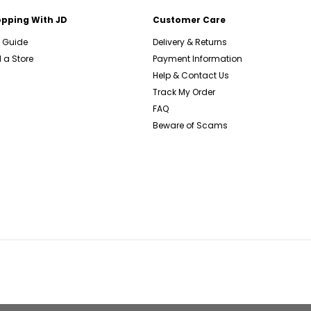
pping With JD
Customer Care
e Guide
Delivery & Returns
 a Store
Payment Information
Help & Contact Us
Track My Order
FAQ
Beware of Scams