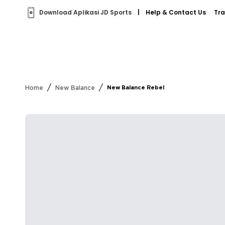
Download Aplikasi JD Sports
|
Help & Contact Us
Tra
/
/
Home
New Balance
New Balance Rebel