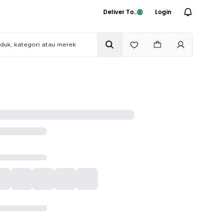
Deliver To..
Login