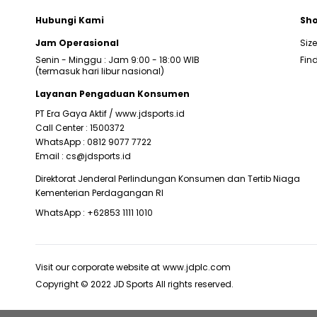
Hubungi Kami
Sho
Jam Operasional
Siz
Senin - Minggu : Jam 9:00 - 18:00 WIB
Find
(termasuk hari libur nasional)
Layanan Pengaduan Konsumen
PT Era Gaya Aktif /
www.jdsports.id
Call Center :
1500372
WhatsApp :
0812 9077 7722
Email :
cs@jdsports.id
Direktorat Jenderal Perlindungan Konsumen dan Tertib Niaga
Kementerian Perdagangan RI
WhatsApp :
+62853 1111 1010
Visit our corporate website at
www.jdplc.com
Copyright © 2022 JD Sports All rights reserved.