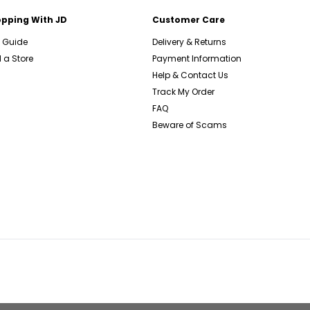
pping With JD
Customer Care
e Guide
Delivery & Returns
 a Store
Payment Information
Help & Contact Us
Track My Order
FAQ
Beware of Scams