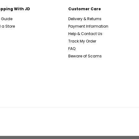
pping With JD
Customer Care
e Guide
Delivery & Returns
 a Store
Payment Information
Help & Contact Us
Track My Order
FAQ
Beware of Scams