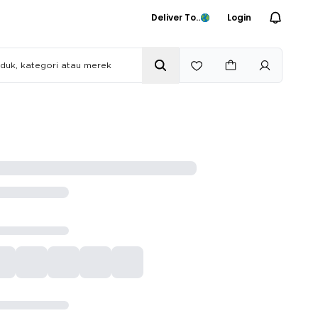
Deliver To..
Login