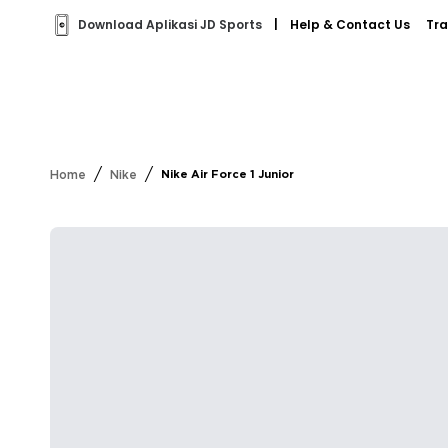
Download Aplikasi JD Sports
|
Help & Contact Us
Tra
/
/
Home
Nike
Nike Air Force 1 Junior