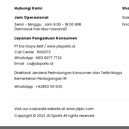
Hubungi Kami
Sho
Jam Operasional
Siz
Senin - Minggu : Jam 9:00 - 18:00 WIB
Find
(termasuk hari libur nasional)
Layanan Pengaduan Konsumen
PT Era Gaya Aktif /
www.jdsports.id
Call Center :
1500372
WhatsApp :
0812 9077 7722
Email :
cs@jdsports.id
Direktorat Jenderal Perlindungan Konsumen dan Tertib Niaga
Kementerian Perdagangan RI
WhatsApp :
+62853 1111 1010
Visit our corporate website at
www.jdplc.com
Copyright © 2022 JD Sports All rights reserved.