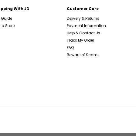
pping With JD
Customer Care
e Guide
Delivery & Returns
 a Store
Payment Information
Help & Contact Us
Track My Order
FAQ
Beware of Scams