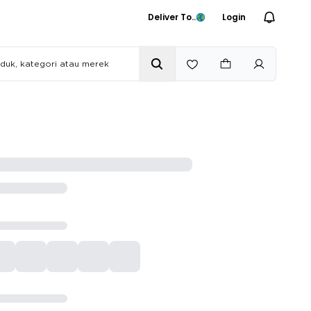
Deliver To..
Login