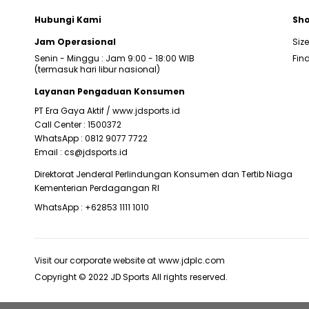
Hubungi Kami
Sho
Jam Operasional
Siz
Senin - Minggu : Jam 9:00 - 18:00 WIB
Find
(termasuk hari libur nasional)
Layanan Pengaduan Konsumen
PT Era Gaya Aktif /
www.jdsports.id
Call Center :
1500372
WhatsApp :
0812 9077 7722
Email :
cs@jdsports.id
Direktorat Jenderal Perlindungan Konsumen dan Tertib Niaga
Kementerian Perdagangan RI
WhatsApp :
+62853 1111 1010
Visit our corporate website at
www.jdplc.com
Copyright © 2022 JD Sports All rights reserved.