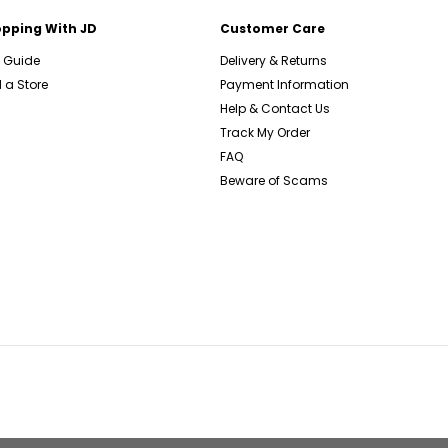
pping With JD
Customer Care
e Guide
Delivery & Returns
 a Store
Payment Information
Help & Contact Us
Track My Order
FAQ
Beware of Scams