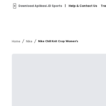
Download Aplikasi JD Sports
|
Help & Contact Us
Tra
/
/
Home
Nike
Nike Chill Knit Crop Women's