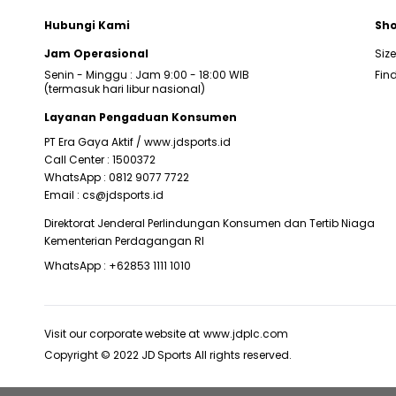
Hubungi Kami
Sho
Jam Operasional
Siz
Senin - Minggu : Jam 9:00 - 18:00 WIB
Find
(termasuk hari libur nasional)
Layanan Pengaduan Konsumen
PT Era Gaya Aktif /
www.jdsports.id
Call Center :
1500372
WhatsApp :
0812 9077 7722
Email :
cs@jdsports.id
Direktorat Jenderal Perlindungan Konsumen dan Tertib Niaga
Kementerian Perdagangan RI
WhatsApp :
+62853 1111 1010
Visit our corporate website at
www.jdplc.com
Copyright © 2022 JD Sports All rights reserved.