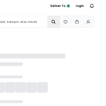
Deliver To..
Login