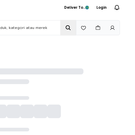
Deliver To..
Login