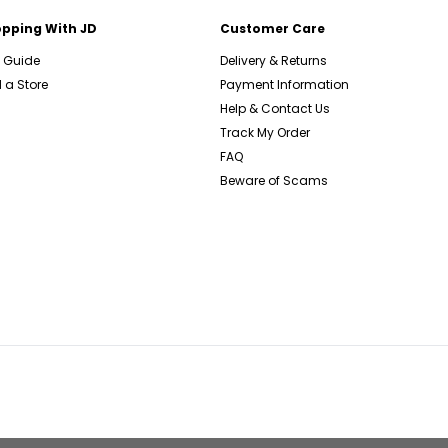
pping With JD
Customer Care
e Guide
Delivery & Returns
 a Store
Payment Information
Help & Contact Us
Track My Order
FAQ
Beware of Scams