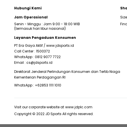
Hubungi Kami
Sho
Jam Operasional
Siz
Senin - Minggu : Jam 9:00 - 18:00 WIB
Find
(termasuk hari libur nasional)
Layanan Pengaduan Konsumen
PT Era Gaya Aktif /
www.jdsports.id
Call Center :
1500372
WhatsApp :
0812 9077 7722
Email :
cs@jdsports.id
Direktorat Jenderal Perlindungan Konsumen dan Tertib Niaga
Kementerian Perdagangan RI
WhatsApp :
+62853 1111 1010
Visit our corporate website at
www.jdplc.com
Copyright © 2022 JD Sports All rights reserved.