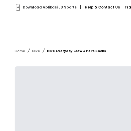
Download Aplikasi JD Sports
|
Help & Contact Us
Tra
/
/
Home
Nike
Nike Everyday Crew 3 Pairs Socks