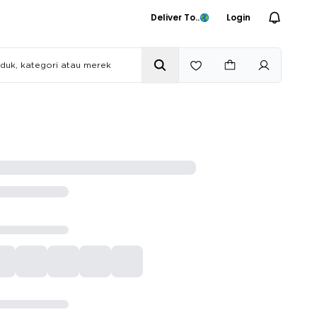
Deliver To..
Login