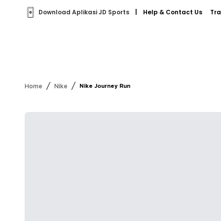
Download Aplikasi JD Sports
|
Help & Contact Us
Tra
/
/
Home
Nike
Nike Journey Run