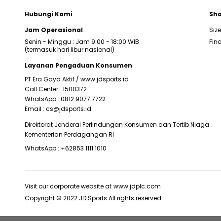
Hubungi Kami
Sho
Jam Operasional
Siz
Senin - Minggu : Jam 9:00 - 18:00 WIB
Find
(termasuk hari libur nasional)
Layanan Pengaduan Konsumen
PT Era Gaya Aktif /
www.jdsports.id
Call Center :
1500372
WhatsApp :
0812 9077 7722
Email :
cs@jdsports.id
Direktorat Jenderal Perlindungan Konsumen dan Tertib Niaga
Kementerian Perdagangan RI
WhatsApp :
+62853 1111 1010
Visit our corporate website at
www.jdplc.com
Copyright © 2022 JD Sports All rights reserved.