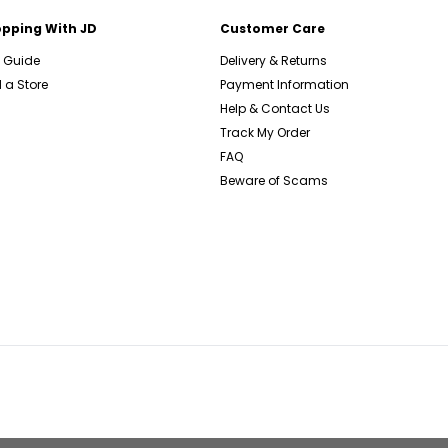
pping With JD
Customer Care
e Guide
Delivery & Returns
 a Store
Payment Information
Help & Contact Us
Track My Order
FAQ
Beware of Scams