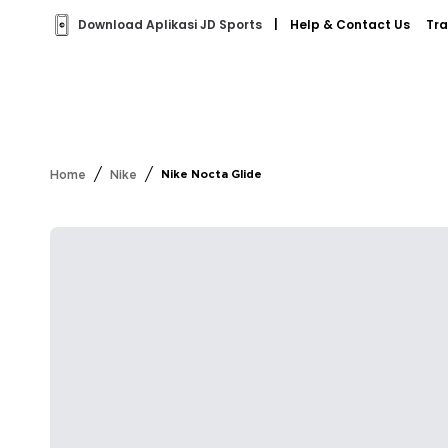
Download Aplikasi JD Sports
|
Help & Contact Us
Tra
/
/
Home
Nike
Nike Nocta Glide