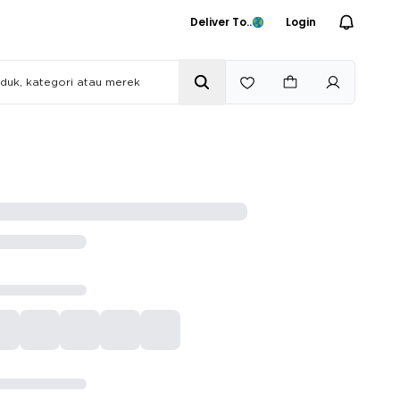
Deliver To..
Login