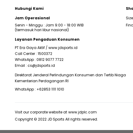
Hubungi Kami
Sho
Jam Operasional
Siz
Senin - Minggu : Jam 9:00 - 18:00 WIB
Find
(termasuk hari libur nasional)
Layanan Pengaduan Konsumen
PT Era Gaya Aktif /
www.jdsports.id
Call Center :
1500372
WhatsApp :
0812 9077 7722
Email :
cs@jdsports.id
Direktorat Jenderal Perlindungan Konsumen dan Tertib Niaga
Kementerian Perdagangan RI
WhatsApp :
+62853 1111 1010
Visit our corporate website at
www.jdplc.com
Copyright © 2022 JD Sports All rights reserved.