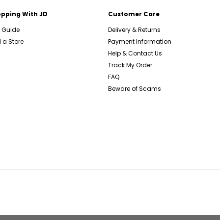
pping With JD
Customer Care
e Guide
Delivery & Returns
 a Store
Payment Information
Help & Contact Us
Track My Order
FAQ
Beware of Scams