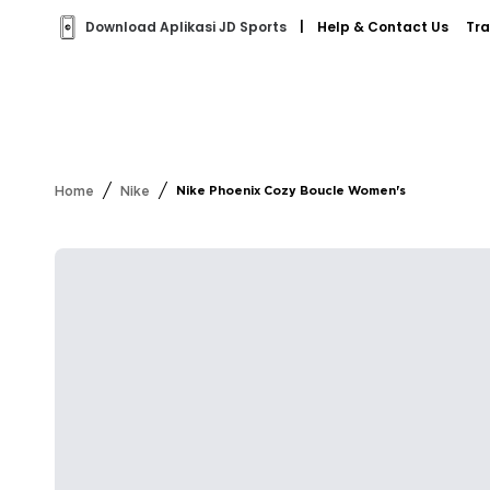
Download Aplikasi JD Sports
|
Help & Contact Us
Tra
/
/
Home
Nike
Nike Phoenix Cozy Boucle Women's