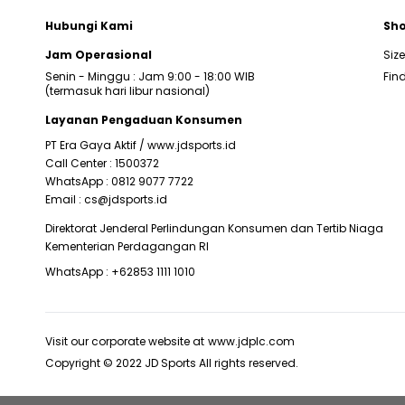
Hubungi Kami
Sho
Jam Operasional
Siz
Senin - Minggu : Jam 9:00 - 18:00 WIB
Find
(termasuk hari libur nasional)
Layanan Pengaduan Konsumen
PT Era Gaya Aktif /
www.jdsports.id
Call Center :
1500372
WhatsApp :
0812 9077 7722
Email :
cs@jdsports.id
Direktorat Jenderal Perlindungan Konsumen dan Tertib Niaga
Kementerian Perdagangan RI
WhatsApp :
+62853 1111 1010
Visit our corporate website at
www.jdplc.com
Copyright © 2022 JD Sports All rights reserved.