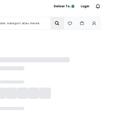
Deliver To..
Login