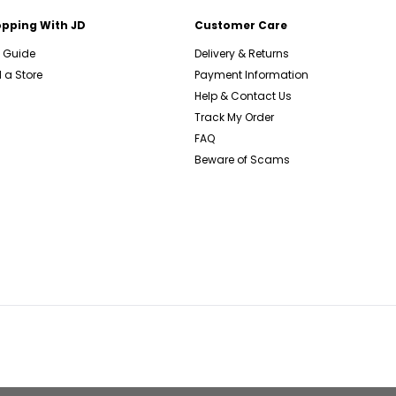
pping With JD
Customer Care
e Guide
Delivery & Returns
 a Store
Payment Information
Help & Contact Us
Track My Order
FAQ
Beware of Scams