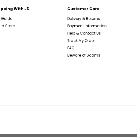
pping With JD
Customer Care
e Guide
Delivery & Returns
 a Store
Payment Information
Help & Contact Us
Track My Order
FAQ
Beware of Scams