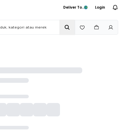
Deliver To..
Login