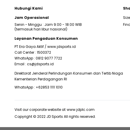
Hubungi Kami
Sho
Jam Operasional
Siz
Senin - Minggu : Jam 9:00 - 18:00 WIB
Find
(termasuk hari libur nasional)
Layanan Pengaduan Konsumen
PT Era Gaya Aktif /
www.jdsports.id
Call Center :
1500372
WhatsApp :
0812 9077 7722
Email :
cs@jdsports.id
Direktorat Jenderal Perlindungan Konsumen dan Tertib Niaga
Kementerian Perdagangan RI
WhatsApp :
+62853 1111 1010
Visit our corporate website at
www.jdplc.com
Copyright © 2022 JD Sports All rights reserved.