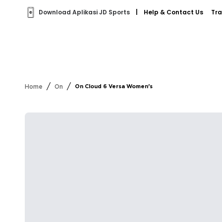
Download Aplikasi JD Sports
|
Help & Contact Us
Tra
/
/
Home
On
On Cloud 6 Versa Women's