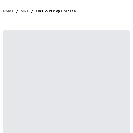
/
/
Home
Nike
On Cloud Play Children