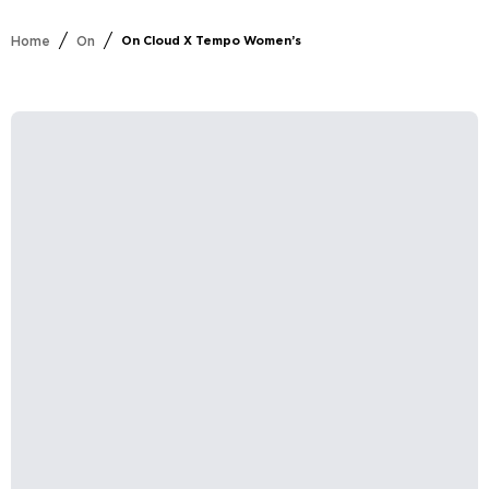
/
/
Home
On
On Cloud X Tempo Women’s