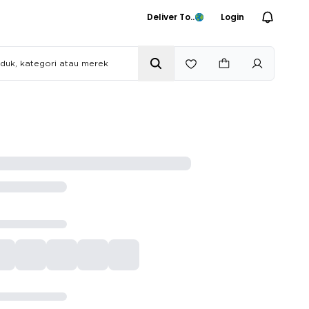
Deliver To..
Login