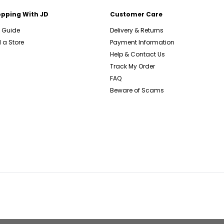
pping With JD
Customer Care
e Guide
Delivery & Returns
 a Store
Payment Information
Help & Contact Us
Track My Order
FAQ
Beware of Scams