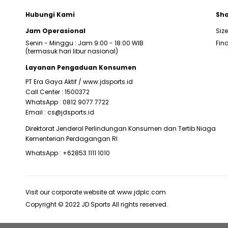
Hubungi Kami
Sho
Jam Operasional
Siz
Senin - Minggu : Jam 9:00 - 18:00 WIB
Find
(termasuk hari libur nasional)
Layanan Pengaduan Konsumen
PT Era Gaya Aktif /
www.jdsports.id
Call Center :
1500372
WhatsApp :
0812 9077 7722
Email :
cs@jdsports.id
Direktorat Jenderal Perlindungan Konsumen dan Tertib Niaga
Kementerian Perdagangan RI
WhatsApp :
+62853 1111 1010
Visit our corporate website at
www.jdplc.com
Copyright © 2022 JD Sports All rights reserved.