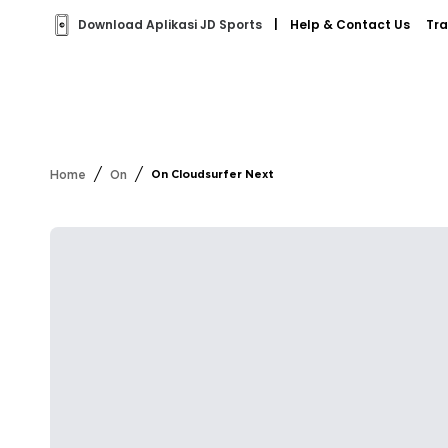
Download Aplikasi JD Sports
|
Help & Contact Us
Tra
/
/
Home
On
On Cloudsurfer Next