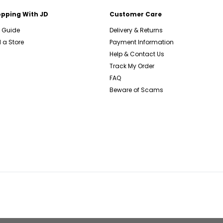
pping With JD
Customer Care
e Guide
Delivery & Returns
 a Store
Payment Information
Help & Contact Us
Track My Order
FAQ
Beware of Scams