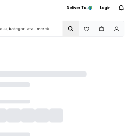
Deliver To..
Login