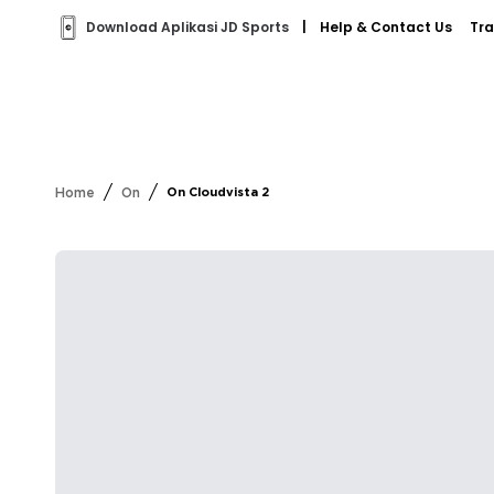
Download Aplikasi JD Sports
|
Help & Contact Us
Tra
/
/
Home
On
On Cloudvista 2