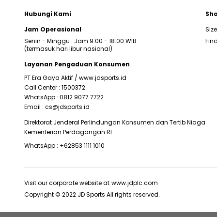
Hubungi Kami
Sho
Jam Operasional
Siz
Senin - Minggu : Jam 9:00 - 18:00 WIB
Find
(termasuk hari libur nasional)
Layanan Pengaduan Konsumen
PT Era Gaya Aktif /
www.jdsports.id
Call Center :
1500372
WhatsApp :
0812 9077 7722
Email :
cs@jdsports.id
Direktorat Jenderal Perlindungan Konsumen dan Tertib Niaga
Kementerian Perdagangan RI
WhatsApp :
+62853 1111 1010
Visit our corporate website at
www.jdplc.com
Copyright © 2022 JD Sports All rights reserved.