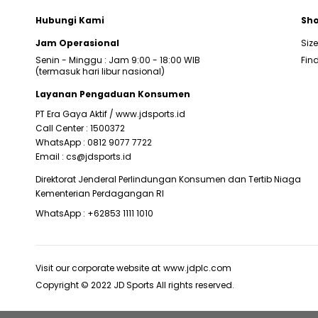
Hubungi Kami
Sho
Jam Operasional
Siz
Senin - Minggu : Jam 9:00 - 18:00 WIB
Find
(termasuk hari libur nasional)
Layanan Pengaduan Konsumen
PT Era Gaya Aktif /
www.jdsports.id
Call Center :
1500372
WhatsApp :
0812 9077 7722
Email :
cs@jdsports.id
Direktorat Jenderal Perlindungan Konsumen dan Tertib Niaga
Kementerian Perdagangan RI
WhatsApp :
+62853 1111 1010
Visit our corporate website at
www.jdplc.com
Copyright © 2022 JD Sports All rights reserved.