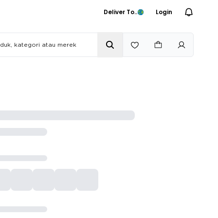
Deliver To..
Login