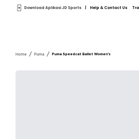
Download Aplikasi JD Sports
|
Help & Contact Us
Tra
/
/
Home
Puma
Puma Speedcat Ballet Women’s