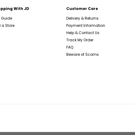
pping With JD
Customer Care
e Guide
Delivery & Returns
 a Store
Payment Information
Help & Contact Us
Track My Order
FAQ
Beware of Scams