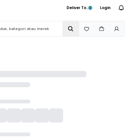
Deliver To..
Login