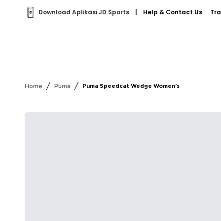
Download Aplikasi JD Sports
|
Help & Contact Us
Tra
/
/
Home
Puma
Puma Speedcat Wedge Women’s