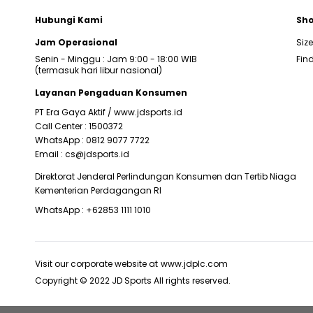
Hubungi Kami
Sho
Jam Operasional
Siz
Senin - Minggu : Jam 9:00 - 18:00 WIB
Find
(termasuk hari libur nasional)
Layanan Pengaduan Konsumen
PT Era Gaya Aktif /
www.jdsports.id
Call Center :
1500372
WhatsApp :
0812 9077 7722
Email :
cs@jdsports.id
Direktorat Jenderal Perlindungan Konsumen dan Tertib Niaga
Kementerian Perdagangan RI
WhatsApp :
+62853 1111 1010
Visit our corporate website at
www.jdplc.com
Copyright © 2022 JD Sports All rights reserved.