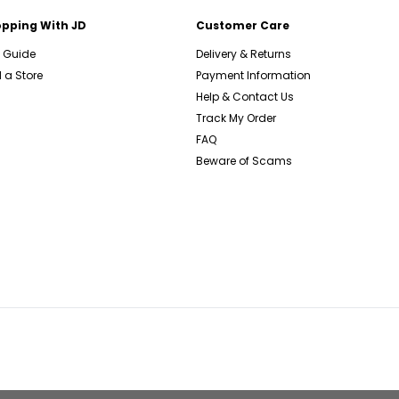
pping With JD
Customer Care
e Guide
Delivery & Returns
 a Store
Payment Information
Help & Contact Us
Track My Order
FAQ
Beware of Scams