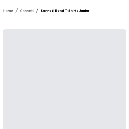
/
/
Home
Sonneti
Sonneti Bond T-Shirts Junior