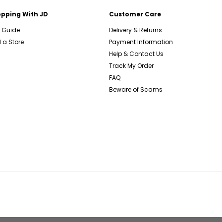
pping With JD
Customer Care
e Guide
Delivery & Returns
 a Store
Payment Information
Help & Contact Us
Track My Order
FAQ
Beware of Scams