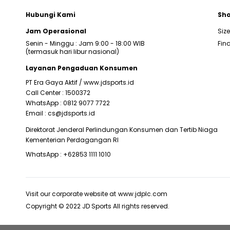
Hubungi Kami
Sho
Jam Operasional
Siz
Senin - Minggu : Jam 9:00 - 18:00 WIB
Find
(termasuk hari libur nasional)
Layanan Pengaduan Konsumen
PT Era Gaya Aktif /
www.jdsports.id
Call Center :
1500372
WhatsApp :
0812 9077 7722
Email :
cs@jdsports.id
Direktorat Jenderal Perlindungan Konsumen dan Tertib Niaga
Kementerian Perdagangan RI
WhatsApp :
+62853 1111 1010
Visit our corporate website at
www.jdplc.com
Copyright © 2022 JD Sports All rights reserved.