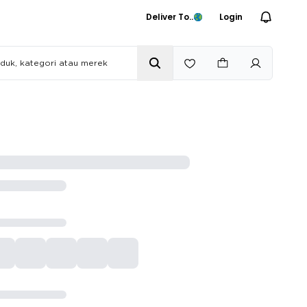
Deliver To..
Login