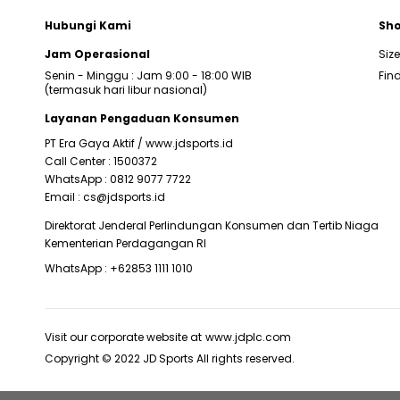
Hubungi Kami
Sho
Jam Operasional
Siz
Senin - Minggu : Jam 9:00 - 18:00 WIB
Find
(termasuk hari libur nasional)
Layanan Pengaduan Konsumen
PT Era Gaya Aktif /
www.jdsports.id
Call Center :
1500372
WhatsApp :
0812 9077 7722
Email :
cs@jdsports.id
Direktorat Jenderal Perlindungan Konsumen dan Tertib Niaga
Kementerian Perdagangan RI
WhatsApp :
+62853 1111 1010
Visit our corporate website at
www.jdplc.com
Copyright © 2022 JD Sports All rights reserved.