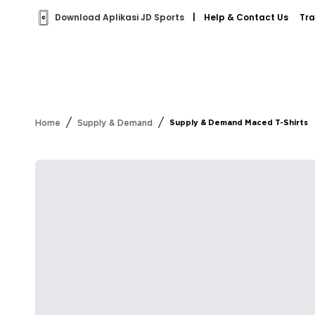
Download Aplikasi JD Sports
|
Help & Contact Us
Tra
/
/
Home
Supply & Demand
Supply & Demand Maced T-Shirts