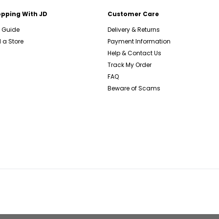
pping With JD
Customer Care
e Guide
Delivery & Returns
 a Store
Payment Information
Help & Contact Us
Track My Order
FAQ
Beware of Scams