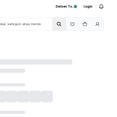
Deliver To..
Login