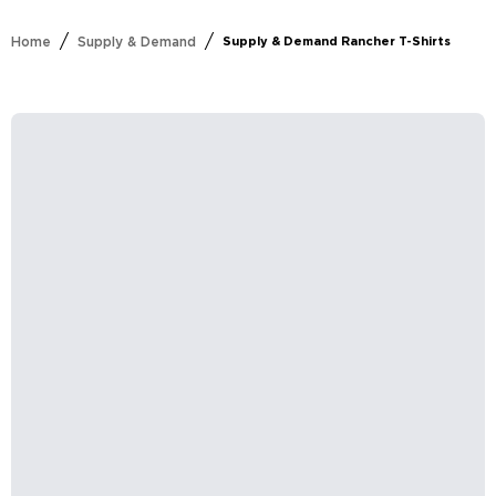
/
/
Home
Supply & Demand
Supply & Demand Rancher T-Shirts